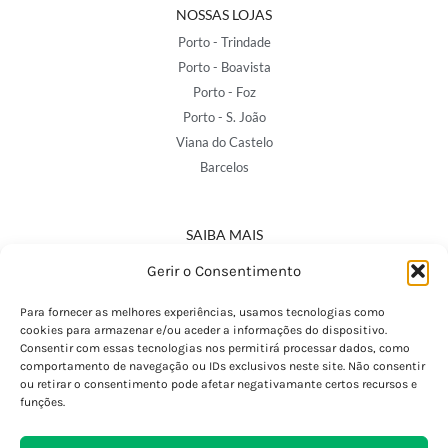
NOSSAS LOJAS
Porto - Trindade
Porto - Boavista
Porto - Foz
Porto - S. João
Viana do Castelo
Barcelos
SAIBA MAIS
Política de Privacidade
Gerir o Consentimento
Declaração de Acessibilidade
Termos e Condições
Para fornecer as melhores experiências, usamos tecnologias como
cookies para armazenar e/ou aceder a informações do dispositivo.
Perguntas Frequentes
Consentir com essas tecnologias nos permitirá processar dados, como
Custos de Envio
comportamento de navegação ou IDs exclusivos neste site. Não consentir
ou retirar o consentimento pode afetar negativamante certos recursos e
Encomendas Internacionais
funções.
Seguir Encomenda
Devoluções e Trocas