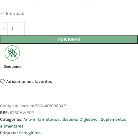
Em stock
ADICIONAR
Sem glúten
Adicionar aos favoritos
Código de barras:
5604401999342
REF:
97SCHWE02
Categorias:
Anti-inflamatórios
,
Sistema Digestivo
,
Suplementos
alimentares
Etiqueta:
Sem glúten