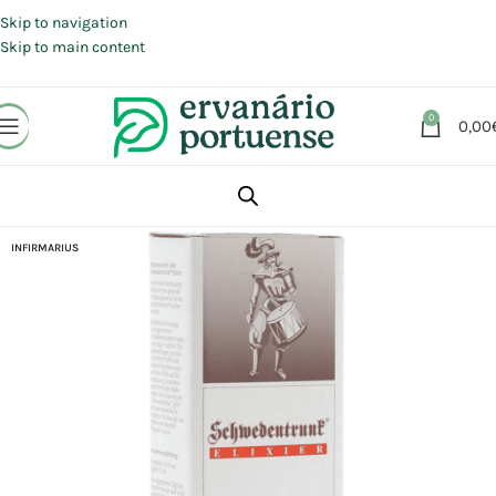
Portes grátis em compras a partir de 30 €, para envio expresso em
Portugal Continental.
Skip to navigation
Skip to main content
0
0,00
Início
Loja
Suplementos alimentares
Sistema Digestivo
INFIRMARIUS