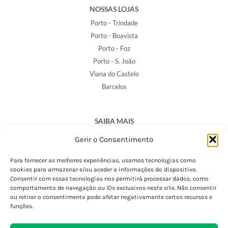
NOSSAS LOJAS
Porto - Trindade
Porto - Boavista
Porto - Foz
Porto - S. João
Viana do Castelo
Barcelos
SAIBA MAIS
Política de Privacidade
Gerir o Consentimento
Declaração de Acessibilidade
Termos e Condições
Para fornecer as melhores experiências, usamos tecnologias como
cookies para armazenar e/ou aceder a informações do dispositivo.
Perguntas Frequentes
Consentir com essas tecnologias nos permitirá processar dados, como
Custos de Envio
comportamento de navegação ou IDs exclusivos neste site. Não consentir
ou retirar o consentimento pode afetar negativamante certos recursos e
Encomendas Internacionais
funções.
Seguir Encomenda
Devoluções e Trocas