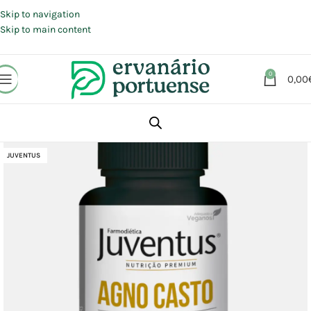
Portes grátis em compras a partir de 30 €, para envio expresso em
Portugal Continental.
Skip to navigation
Skip to main content
0
0,00
Início
Loja
Suplementos alimentares
Saúde feminina
Menopausa
JUVENTUS