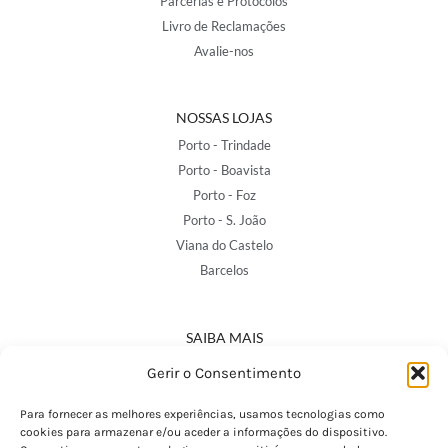
Parcerias e Protocolos
Livro de Reclamações
Avalie-nos
NOSSAS LOJAS
Porto - Trindade
Porto - Boavista
Porto - Foz
Porto - S. João
Viana do Castelo
Barcelos
SAIBA MAIS
Política de Privacidade
Gerir o Consentimento
Declaração de Acessibilidade
Termos e Condições
Para fornecer as melhores experiências, usamos tecnologias como
cookies para armazenar e/ou aceder a informações do dispositivo.
Perguntas Frequentes