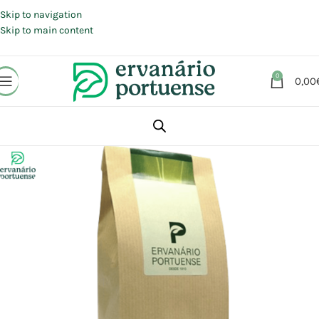
Portes grátis em compras a partir de 30 €, para envio expresso em
Portugal Continental.
Skip to navigation
Skip to main content
0
0,00
Início
Loja
Plantas
Plantas simples