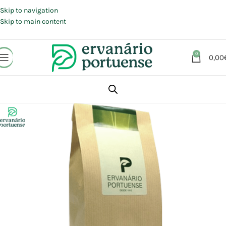
Portes grátis em compras a partir de 30 €, para envio expresso em
Portugal Continental.
Skip to navigation
Skip to main content
0
0,00
Início
Loja
Plantas
Plantas simples