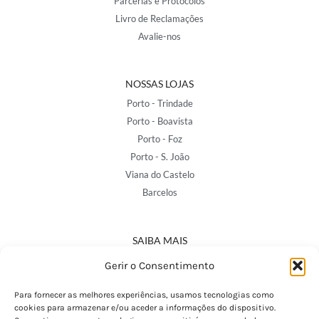
Parcerias e Protocolos
Livro de Reclamações
Avalie-nos
NOSSAS LOJAS
Porto - Trindade
Porto - Boavista
Porto - Foz
Porto - S. João
Viana do Castelo
Barcelos
SAIBA MAIS
Política de Privacidade
Gerir o Consentimento
Declaração de Acessibilidade
Termos e Condições
Para fornecer as melhores experiências, usamos tecnologias como
cookies para armazenar e/ou aceder a informações do dispositivo.
Perguntas Frequentes