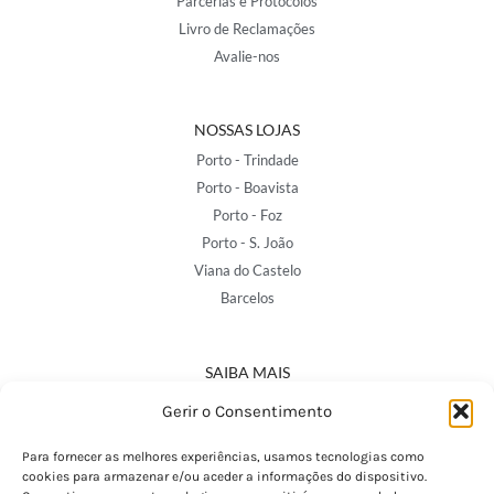
Parcerias e Protocolos
Livro de Reclamações
Avalie-nos
NOSSAS LOJAS
Porto - Trindade
Porto - Boavista
Porto - Foz
Porto - S. João
Viana do Castelo
Barcelos
SAIBA MAIS
Política de Privacidade
Gerir o Consentimento
Declaração de Acessibilidade
Termos e Condições
Para fornecer as melhores experiências, usamos tecnologias como
cookies para armazenar e/ou aceder a informações do dispositivo.
Perguntas Frequentes