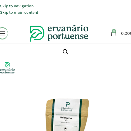
Portes grátis em compras a partir de 30 €, para envio expresso em
Portugal Continental.
Skip to navigation
Skip to main content
0
0,00
Início
Loja
Plantas
Plantas simples