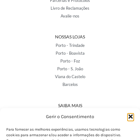
Parcerias e Protocolos
Livro de Reclamações
Avalie-nos
NOSSAS LOJAS
Porto - Trindade
Porto - Boavista
Porto - Foz
Porto - S. João
Viana do Castelo
Barcelos
SAIBA MAIS
Política de Privacidade
Gerir o Consentimento
Declaração de Acessibilidade
Termos e Condições
Para fornecer as melhores experiências, usamos tecnologias como
cookies para armazenar e/ou aceder a informações do dispositivo.
Perguntas Frequentes