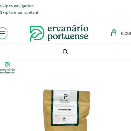
Portes grátis em compras a partir de 30 €, para envio expresso em
Portugal Continental.
Skip to navigation
Skip to main content
0
0,00
Início
Loja
Plantas
Plantas simples