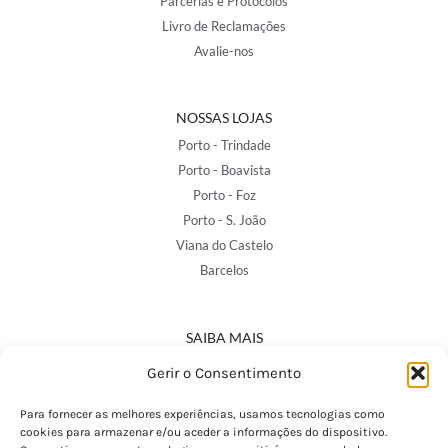
Parcerias e Protocolos
Livro de Reclamações
Avalie-nos
NOSSAS LOJAS
Porto - Trindade
Porto - Boavista
Porto - Foz
Porto - S. João
Viana do Castelo
Barcelos
SAIBA MAIS
Política de Privacidade
Gerir o Consentimento
Declaração de Acessibilidade
Termos e Condições
Para fornecer as melhores experiências, usamos tecnologias como
cookies para armazenar e/ou aceder a informações do dispositivo.
Perguntas Frequentes