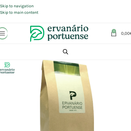
Portes grátis em compras a partir de 30 €, para envio expresso em
Portugal Continental.
Skip to navigation
Skip to main content
0
0,00
Início
Loja
Plantas
Plantas simples