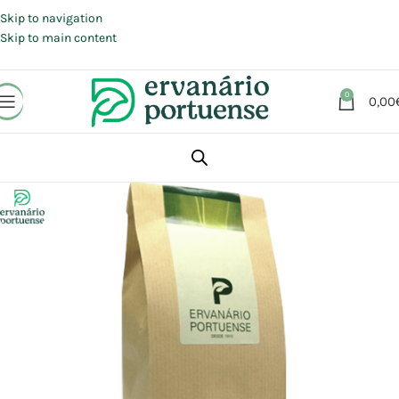
Portes grátis em compras a partir de 30 €, para envio expresso em
Portugal Continental.
Skip to navigation
Skip to main content
0
0,00
Início
Loja
Plantas
Plantas simples