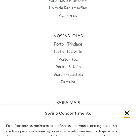
Parcerias e Protocolos
Livro de Reclamações
Avalie-nos
NOSSAS LOJAS
Porto - Trindade
Porto - Boavista
Porto - Foz
Porto - S. João
Viana do Castelo
Barcelos
SAIBA MAIS
Política de Privacidade
Gerir o Consentimento
Declaração de Acessibilidade
Termos e Condições
Para fornecer as melhores experiências, usamos tecnologias como
cookies para armazenar e/ou aceder a informações do dispositivo.
Perguntas Frequentes