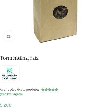
Click to enlarge
Tormentilha, raiz
Avaliações deste produto:





(ver avaliações)
5,20
€