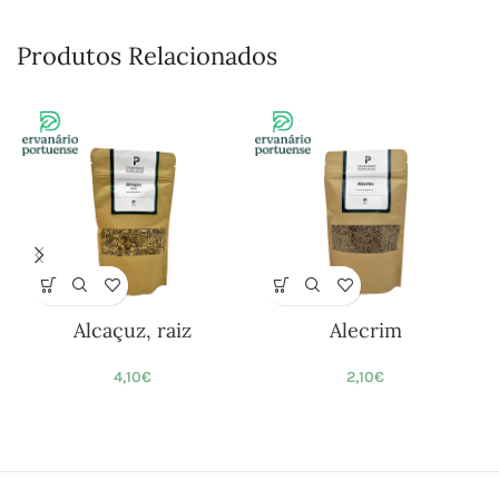
Produtos Relacionados
Alcaçuz, raiz
Alecrim
4,10
€
2,10
€