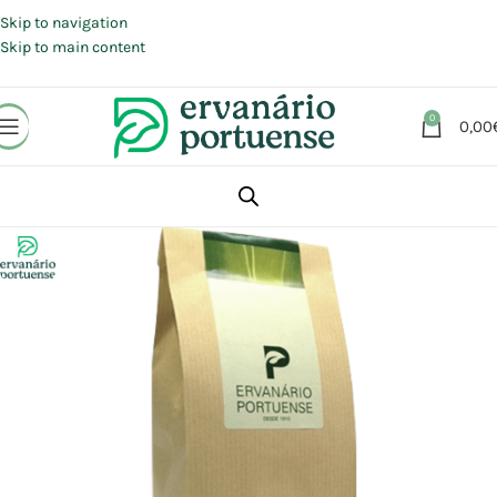
Portes grátis em compras a partir de 30 €, para envio expresso em
Portugal Continental.
Skip to navigation
Skip to main content
0
0,00
Início
Loja
Plantas
Plantas simples