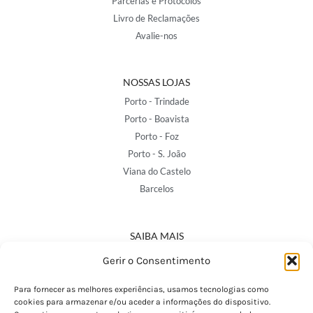
Parcerias e Protocolos
Livro de Reclamações
Avalie-nos
NOSSAS LOJAS
Porto - Trindade
Porto - Boavista
Porto - Foz
Porto - S. João
Viana do Castelo
Barcelos
SAIBA MAIS
Política de Privacidade
Gerir o Consentimento
Declaração de Acessibilidade
Termos e Condições
Para fornecer as melhores experiências, usamos tecnologias como
cookies para armazenar e/ou aceder a informações do dispositivo.
Perguntas Frequentes