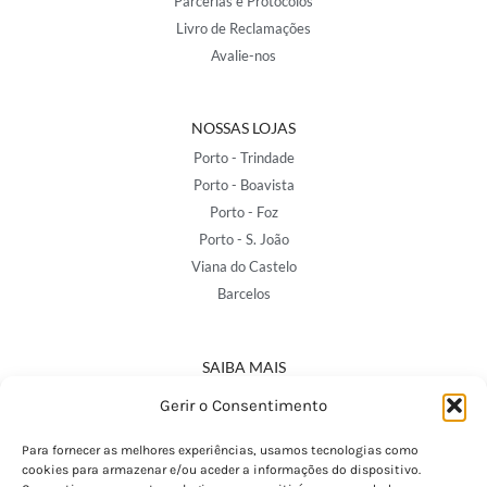
Parcerias e Protocolos
Livro de Reclamações
Avalie-nos
NOSSAS LOJAS
Porto - Trindade
Porto - Boavista
Porto - Foz
Porto - S. João
Viana do Castelo
Barcelos
SAIBA MAIS
Política de Privacidade
Gerir o Consentimento
Declaração de Acessibilidade
Termos e Condições
Para fornecer as melhores experiências, usamos tecnologias como
cookies para armazenar e/ou aceder a informações do dispositivo.
Perguntas Frequentes