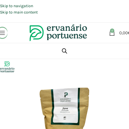
Portes grátis em compras a partir de 30 €, para envio expresso em
Portugal Continental.
Skip to navigation
Skip to main content
0
0,00
Início
Loja
Plantas
Plantas simples