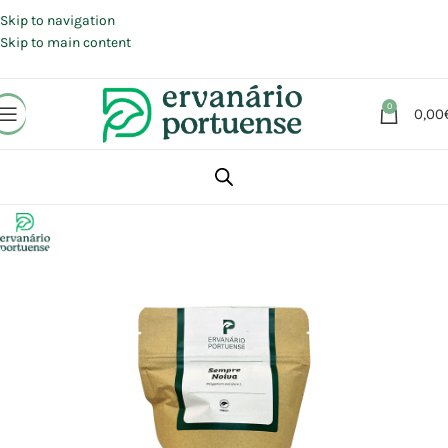
Portes grátis em compras a partir de 30 €, para envio expresso em
Portugal Continental.
Skip to navigation
Skip to main content
0
0,00
Início
Loja
Plantas
Plantas simples