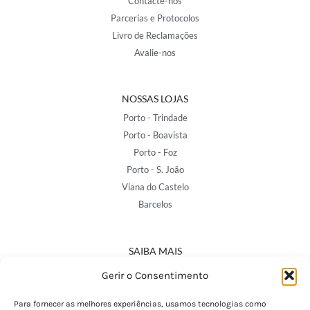
Contacte-nos
Parcerias e Protocolos
Livro de Reclamações
Avalie-nos
NOSSAS LOJAS
Porto - Trindade
Porto - Boavista
Porto - Foz
Porto - S. João
Viana do Castelo
Barcelos
SAIBA MAIS
Política de Privacidade
Gerir o Consentimento
Declaração de Acessibilidade
Termos e Condições
Para fornecer as melhores experiências, usamos tecnologias como