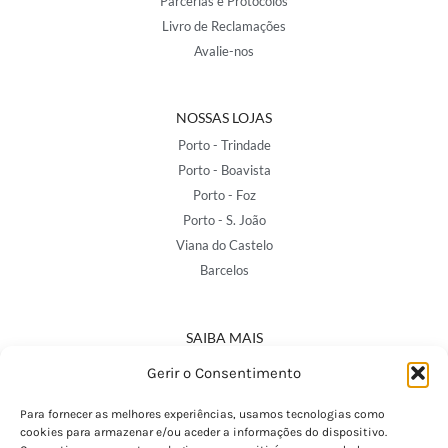
Parcerias e Protocolos
Livro de Reclamações
Avalie-nos
NOSSAS LOJAS
Porto - Trindade
Porto - Boavista
Porto - Foz
Porto - S. João
Viana do Castelo
Barcelos
SAIBA MAIS
Política de Privacidade
Gerir o Consentimento
Declaração de Acessibilidade
Termos e Condições
Para fornecer as melhores experiências, usamos tecnologias como
cookies para armazenar e/ou aceder a informações do dispositivo.
Perguntas Frequentes