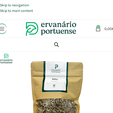
Portes grátis em compras a partir de 30 €, para envio expresso em
Portugal Continental.
Skip to navigation
Skip to main content
0
0,00
Início
Loja
Plantas
Plantas simples