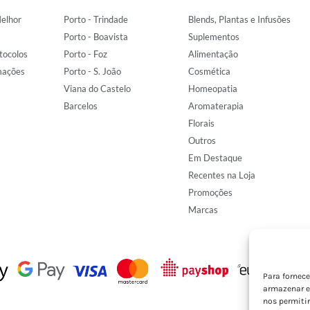
elhor
Porto - Trindade
Blends, Plantas e Infusões
Porto - Boavista
Suplementos
tocolos
Porto - Foz
Alimentação
mações
Porto - S. João
Cosmética
Viana do Castelo
Homeopatia
Barcelos
Aromaterapia
Florais
Outros
Em Destaque
Recentes na Loja
Promoções
Marcas
Para fornec
armazenar e
nos permiti