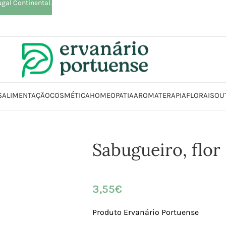
ugal Continental.
S
ALIMENTAÇÃO
COSMÉTICA
HOMEOPATIA
AROMATERAPIA
FLORAIS
OU
Início
Loja
Plantas
Plantas simples
Sabugueiro, flor
Sabugueiro, flor
3,55
€
Produto Ervanário Portuense