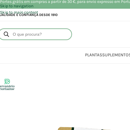
Portes grátis em compras a partir de 30 €, para envio expresso em Port
Skip to navigation
Skip to main content
UALIDADE E CONFIANÇA DESDE 1910
PLANTAS
SUPLEMENTO