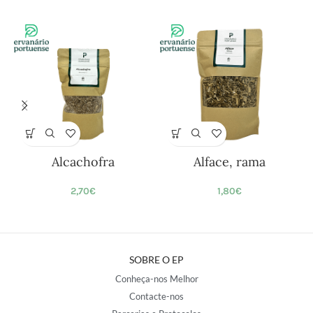
Alcachofra
Alface, rama
2,70
€
1,80
€
SOBRE O EP
Conheça-nos Melhor
Contacte-nos