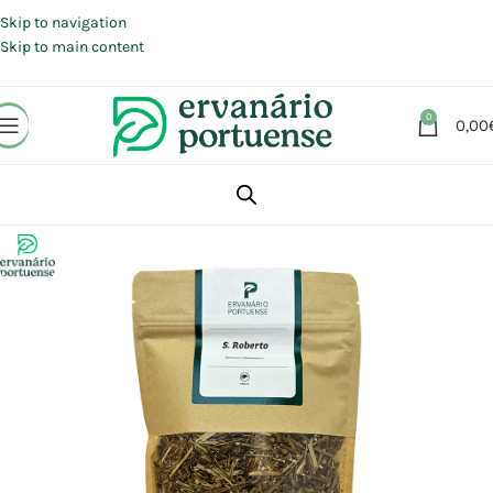
Portes grátis em compras a partir de 30 €, para envio expresso em
Portugal Continental.
Skip to navigation
Skip to main content
0
0,00
Início
Loja
Plantas
Plantas simples