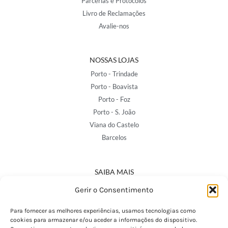
Parcerias e Protocolos
Livro de Reclamações
Avalie-nos
NOSSAS LOJAS
Porto - Trindade
Porto - Boavista
Porto - Foz
Porto - S. João
Viana do Castelo
Barcelos
SAIBA MAIS
Política de Privacidade
Gerir o Consentimento
Declaração de Acessibilidade
Termos e Condições
Para fornecer as melhores experiências, usamos tecnologias como
cookies para armazenar e/ou aceder a informações do dispositivo.
Perguntas Frequentes