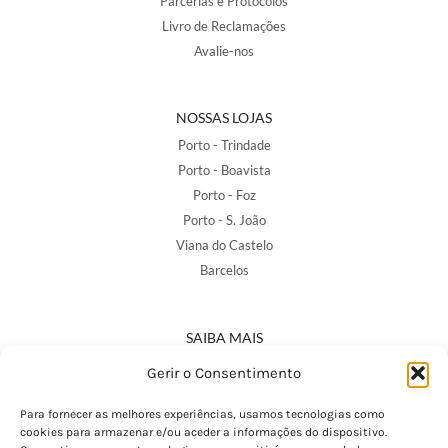
Parcerias e Protocolos
Livro de Reclamações
Avalie-nos
NOSSAS LOJAS
Porto - Trindade
Porto - Boavista
Porto - Foz
Porto - S. João
Viana do Castelo
Barcelos
SAIBA MAIS
Política de Privacidade
Gerir o Consentimento
Declaração de Acessibilidade
Termos e Condições
Para fornecer as melhores experiências, usamos tecnologias como
cookies para armazenar e/ou aceder a informações do dispositivo.
Perguntas Frequentes