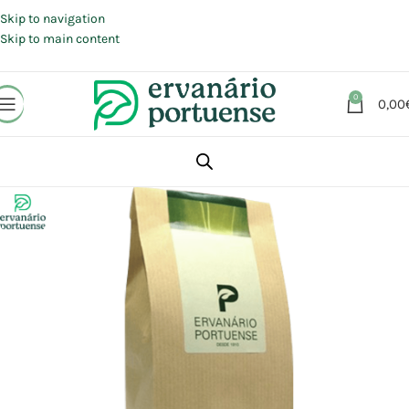
Portes grátis em compras a partir de 30 €, para envio expresso em
Portugal Continental.
Skip to navigation
Skip to main content
0
0,00
Início
Loja
Plantas
Plantas simples