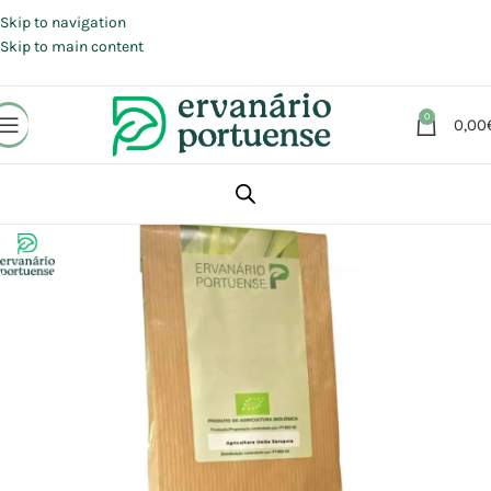
Portes grátis em compras a partir de 30 €, para envio expresso em
Portugal Continental.
Skip to navigation
Skip to main content
0
0,00
Início
Loja
Plantas
Plantas simples