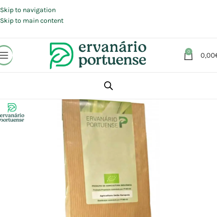
Portes grátis em compras a partir de 30 €, para envio expresso em
Portugal Continental.
Skip to navigation
Skip to main content
0
0,00
Início
Loja
Plantas
Plantas simples