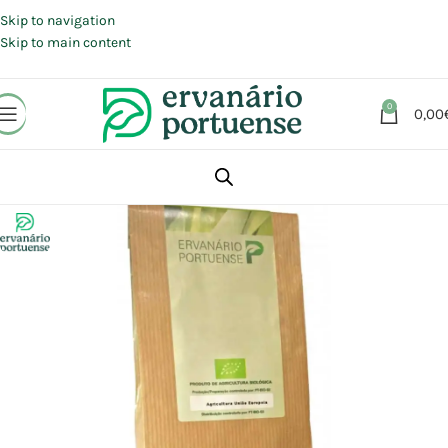
Portes grátis em compras a partir de 30 €, para envio expresso em
Portugal Continental.
Skip to navigation
Skip to main content
0
0,00
Início
Loja
Plantas
Plantas simples