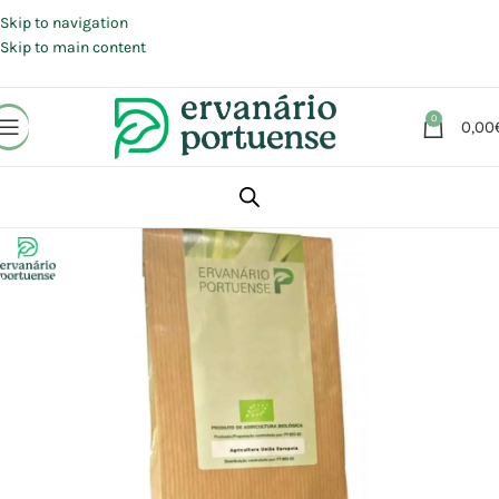
Portes grátis em compras a partir de 30 €, para envio expresso em
Portugal Continental.
Skip to navigation
Skip to main content
0
0,00
Início
Loja
Plantas
Plantas simples