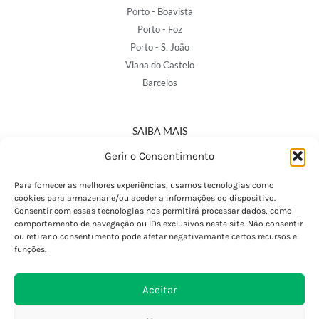
Porto - Boavista
Porto - Foz
Porto - S. João
Viana do Castelo
Barcelos
SAIBA MAIS
Política de Privacidade
Gerir o Consentimento
Declaração de Acessibilidade
Termos e Condições
Para fornecer as melhores experiências, usamos tecnologias como
cookies para armazenar e/ou aceder a informações do dispositivo.
Perguntas Frequentes
Consentir com essas tecnologias nos permitirá processar dados, como
Custos de Envio
comportamento de navegação ou IDs exclusivos neste site. Não consentir
ou retirar o consentimento pode afetar negativamante certos recursos e
Encomendas Internacionais
funções.
Seguir Encomenda
Devoluções e Trocas
Aceitar