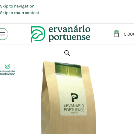
Portes grátis em compras a partir de 30 €, para envio expresso em
Portugal Continental.
Skip to navigation
Skip to main content
0
0,00
Início
Loja
Plantas
Plantas simples