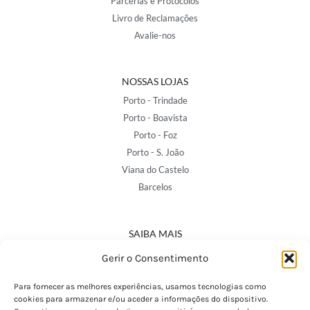
Parcerias e Protocolos
Livro de Reclamações
Avalie-nos
NOSSAS LOJAS
Porto - Trindade
Porto - Boavista
Porto - Foz
Porto - S. João
Viana do Castelo
Barcelos
SAIBA MAIS
Política de Privacidade
Gerir o Consentimento
Declaração de Acessibilidade
Termos e Condições
Para fornecer as melhores experiências, usamos tecnologias como
cookies para armazenar e/ou aceder a informações do dispositivo.
Perguntas Frequentes