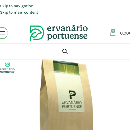
Portes grátis em compras a partir de 30 €, para envio expresso em
Portugal Continental.
Skip to navigation
Skip to main content
0
0,00
Início
Loja
Plantas
Plantas simples