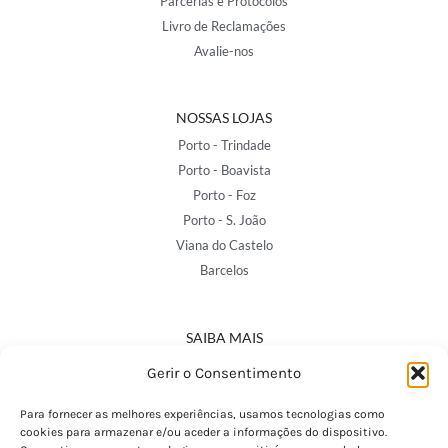
Parcerias e Protocolos
Livro de Reclamações
Avalie-nos
NOSSAS LOJAS
Porto - Trindade
Porto - Boavista
Porto - Foz
Porto - S. João
Viana do Castelo
Barcelos
SAIBA MAIS
Política de Privacidade
Gerir o Consentimento
Declaração de Acessibilidade
Termos e Condições
Para fornecer as melhores experiências, usamos tecnologias como
cookies para armazenar e/ou aceder a informações do dispositivo.
Perguntas Frequentes