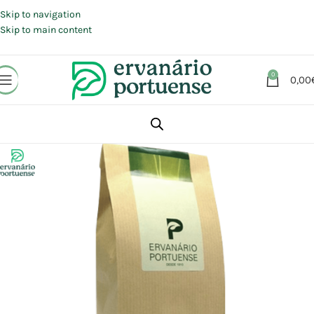
Portes grátis em compras a partir de 30 €, para envio expresso em
Portugal Continental.
Skip to navigation
Skip to main content
0
0,00
Início
Loja
Plantas
Plantas simples