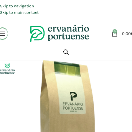
Portes grátis em compras a partir de 30 €, para envio expresso em
Portugal Continental.
Skip to navigation
Skip to main content
0
0,00
Início
Loja
Plantas
Plantas simples