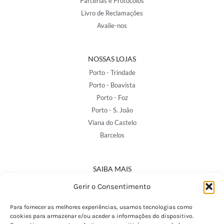
Parcerias e Protocolos
Livro de Reclamações
Avalie-nos
NOSSAS LOJAS
Porto - Trindade
Porto - Boavista
Porto - Foz
Porto - S. João
Viana do Castelo
Barcelos
SAIBA MAIS
Política de Privacidade
Gerir o Consentimento
Declaração de Acessibilidade
Termos e Condições
Para fornecer as melhores experiências, usamos tecnologias como
cookies para armazenar e/ou aceder a informações do dispositivo.
Perguntas Frequentes