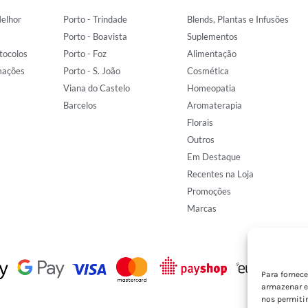
elhor
Porto - Trindade
Blends, Plantas e Infusões
Porto - Boavista
Suplementos
tocolos
Porto - Foz
Alimentação
mações
Porto - S. João
Cosmética
Viana do Castelo
Homeopatia
Barcelos
Aromaterapia
Florais
Outros
Em Destaque
Recentes na Loja
Promoções
Marcas
Para fornec
armazenar e
nos permiti