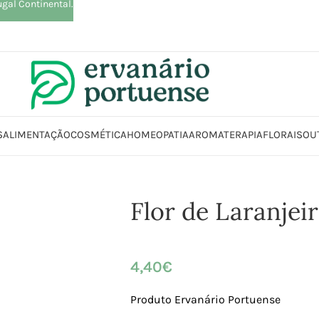
ugal Continental.
S
ALIMENTAÇÃO
COSMÉTICA
HOMEOPATIA
AROMATERAPIA
FLORAIS
OU
Início
Loja
Plantas
Plantas simples
Flor de Laranjeira
Flor de Laranjei
4,40
€
Produto Ervanário Portuense