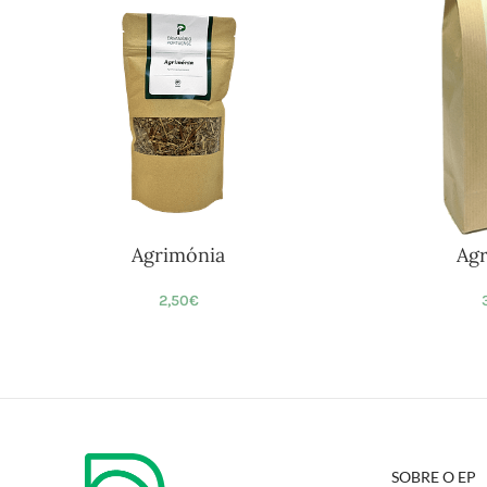
Agrimónia
Agr
2,50
€
SOBRE O EP