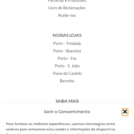
Parcerias e Protocolos
Livro de Reclamações
Avalie-nos
NOSSAS LOJAS
Porto - Trindade
Porto - Boavista
Porto - Foz
Porto - S. João
Viana do Castelo
Barcelos
SAIBA MAIS
Política de Privacidade
Gerir o Consentimento
Declaração de Acessibilidade
Termos e Condições
Para fornecer as melhores experiências, usamos tecnologias como
cookies para armazenar e/ou aceder a informações do dispositivo.
Perguntas Frequentes