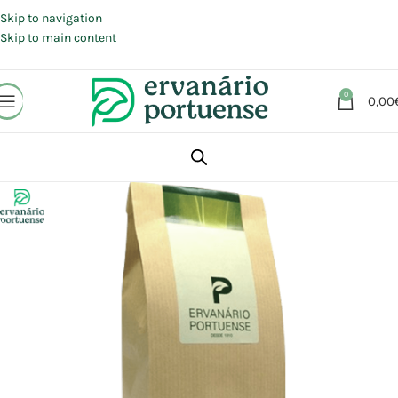
Portes grátis em compras a partir de 30 €, para envio expresso em
Portugal Continental.
Skip to navigation
Skip to main content
0
0,00
Início
Loja
Plantas
Plantas simples