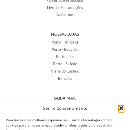
Parcerias e Protocolos
Livro de Reclamações
Avalie-nos
NOSSAS LOJAS
Porto - Trindade
Porto - Boavista
Porto - Foz
Porto - S. João
Viana do Castelo
Barcelos
SAIBA MAIS
Política de Privacidade
Gerir o Consentimento
Declaração de Acessibilidade
Termos e Condições
Para fornecer as melhores experiências, usamos tecnologias como
cookies para armazenar e/ou aceder a informações do dispositivo.
Perguntas Frequentes