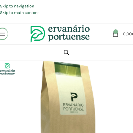
Portes grátis em compras a partir de 30 €, para envio expresso em
Portugal Continental.
Skip to navigation
Skip to main content
0
0,00
Início
Loja
Plantas
Plantas simples