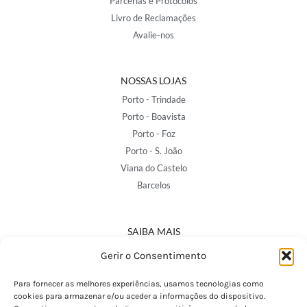
Parcerias e Protocolos
Livro de Reclamações
Avalie-nos
NOSSAS LOJAS
Porto - Trindade
Porto - Boavista
Porto - Foz
Porto - S. João
Viana do Castelo
Barcelos
SAIBA MAIS
Política de Privacidade
Gerir o Consentimento
Declaração de Acessibilidade
Termos e Condições
Para fornecer as melhores experiências, usamos tecnologias como
cookies para armazenar e/ou aceder a informações do dispositivo.
Perguntas Frequentes