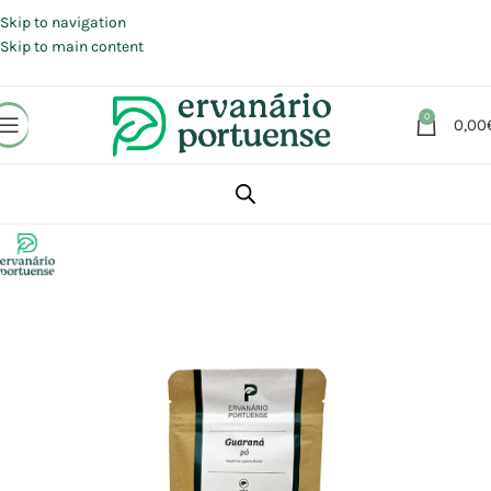
Portes grátis em compras a partir de 30 €, para envio expresso em
Portugal Continental.
Skip to navigation
Skip to main content
0
0,00
Início
Loja
Plantas
Plantas simples