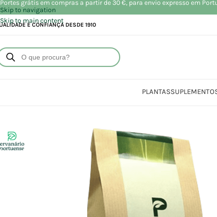
Portes grátis em compras a partir de 30 €, para envio expresso em Port
Skip to navigation
Skip to main content
UALIDADE E CONFIANÇA DESDE 1910
PLANTAS
SUPLEMENTO