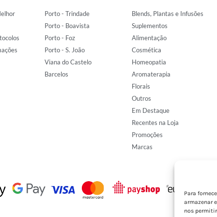
elhor
Porto - Trindade
Blends, Plantas e Infusões
Porto - Boavista
Suplementos
tocolos
Porto - Foz
Alimentação
mações
Porto - S. João
Cosmética
Viana do Castelo
Homeopatia
Barcelos
Aromaterapia
Florais
Outros
Em Destaque
Recentes na Loja
Promoções
Marcas
Para fornec
armazenar e
nos permiti