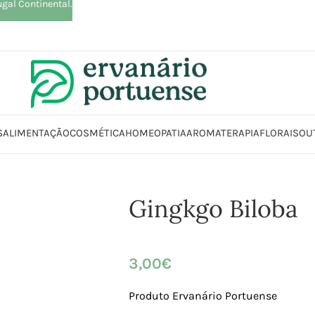
ugal Continental.
S
ALIMENTAÇÃO
COSMÉTICA
HOMEOPATIA
AROMATERAPIA
FLORAIS
OU
Início
Loja
Plantas
Plantas simples
Gingkgo Biloba
Gingkgo Biloba
3,00
€
Produto Ervanário Portuense