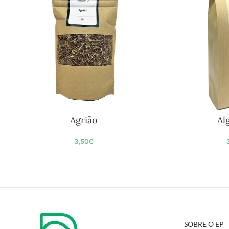
Agrião
Al
3,50
€
SOBRE O EP