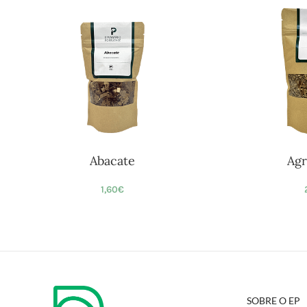
Abacate
Agr
1,60
€
SOBRE O EP