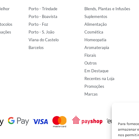
elhor
Porto - Trindade
Blends, Plantas e Infusões
Porto - Boavista
Suplementos
tocolos
Porto - Foz
Alimentação
mações
Porto - S. João
Cosmética
Viana do Castelo
Homeopatia
Barcelos
Aromaterapia
Florais
Outros
Em Destaque
Recentes na Loja
Promoções
Marcas
Para fornec
armazenar e
nos permiti