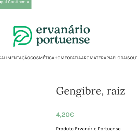
ugal Continental.
S
ALIMENTAÇÃO
COSMÉTICA
HOMEOPATIA
AROMATERAPIA
FLORAIS
OU
Início
Loja
Plantas
Plantas simples
Gengibre, raiz
Gengibre, raiz
4,20
€
Produto Ervanário Portuense