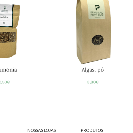
imónia
Algas, pó
2,50
€
3,80
€
NOSSAS LOJAS
PRODUTOS