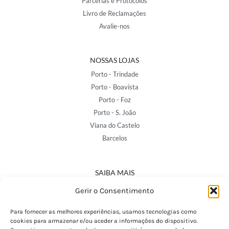
Parcerias e Protocolos
Livro de Reclamações
Avalie-nos
NOSSAS LOJAS
Porto - Trindade
Porto - Boavista
Porto - Foz
Porto - S. João
Viana do Castelo
Barcelos
SAIBA MAIS
Política de Privacidade
Gerir o Consentimento
Declaração de Acessibilidade
Termos e Condições
Para fornecer as melhores experiências, usamos tecnologias como
cookies para armazenar e/ou aceder a informações do dispositivo.
Perguntas Frequentes