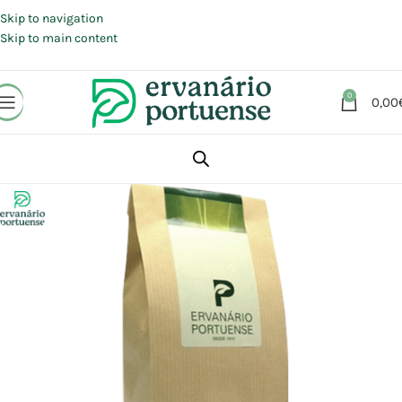
Portes grátis em compras a partir de 30 €, para envio expresso em
Portugal Continental.
Skip to navigation
Skip to main content
0
0,00
Início
Loja
Plantas
Plantas simples