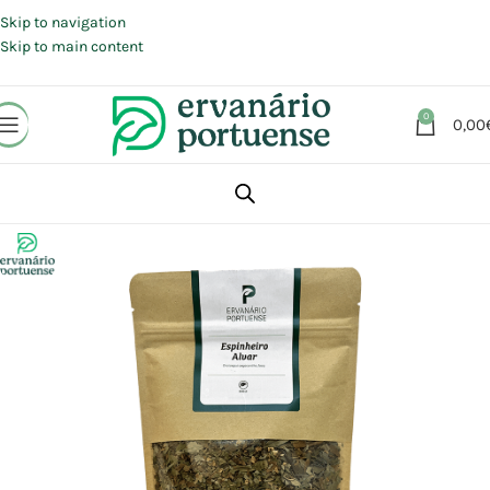
Portes grátis em compras a partir de 30 €, para envio expresso em
Portugal Continental.
Skip to navigation
Skip to main content
0
0,00
Início
Loja
Plantas
Plantas simples