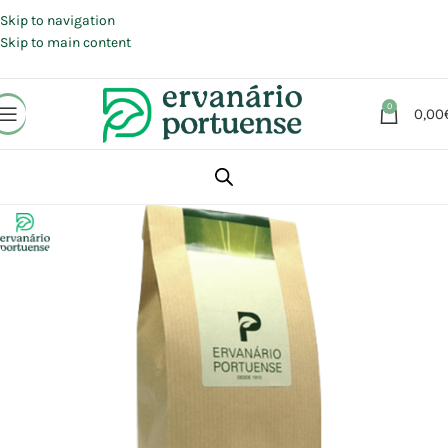
Portes grátis em compras a partir de 30 €, para envio expresso em
Portugal Continental.
Skip to navigation
Skip to main content
0
0,00
Início
Loja
Plantas
Plantas simples