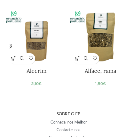
Alecrim
Alface, rama
2,10
€
1,80
€
SOBRE O EP
Conheça-nos Melhor
Contacte-nos