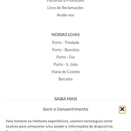
Parcerias e Protocolos
Livro de Reclamações
Avalie-nos
NOSSAS LOJAS
Porto - Trindade
Porto - Boavista
Porto - Foz
Porto - S. João
Viana do Castelo
Barcelos
SAIBA MAIS
Política de Privacidade
Gerir o Consentimento
Declaração de Acessibilidade
Termos e Condições
Para fornecer as melhores experiências, usamos tecnologias como
cookies para armazenar e/ou aceder a informações do dispositivo.
Perguntas Frequentes