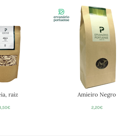
ia, raiz
Amieiro Negro
8,50
€
2,20
€