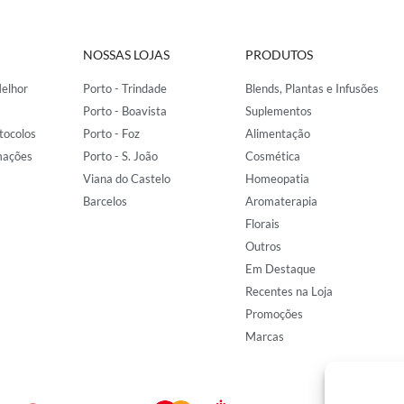
NOSSAS LOJAS
PRODUTOS
elhor
Porto - Trindade
Blends, Plantas e Infusões
Porto - Boavista
Suplementos
tocolos
Porto - Foz
Alimentação
mações
Porto - S. João
Cosmética
Viana do Castelo
Homeopatia
Barcelos
Aromaterapia
Florais
Outros
Em Destaque
Recentes na Loja
Promoções
Marcas