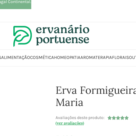
ugal Continental.
S
ALIMENTAÇÃO
COSMÉTICA
HOMEOPATIA
AROMATERAPIA
FLORAIS
OU
Início
Loja
Plantas
Plantas simples
Erva Formigueira / Santa Maria
Erva Formigueir
Maria
Avaliações deste produto:





(ver avaliações)