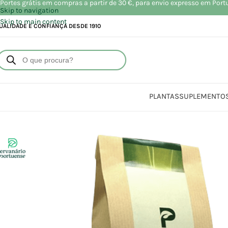
Portes grátis em compras a partir de 30 €, para envio expresso em Port
Skip to navigation
Skip to main content
UALIDADE E CONFIANÇA DESDE 1910
PLANTAS
SUPLEMENTO