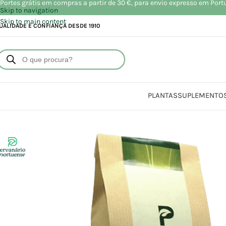
Portes grátis em compras a partir de 30 €, para envio expresso em Port
Skip to navigation
Skip to main content
UALIDADE E CONFIANÇA DESDE 1910
PLANTAS
SUPLEMENTO