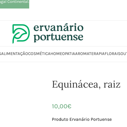
ugal Continental.
S
ALIMENTAÇÃO
COSMÉTICA
HOMEOPATIA
AROMATERAPIA
FLORAIS
OU
Início
Loja
Plantas
Plantas simples
Equinácea, raiz
Equinácea, raiz
10,00
€
Produto Ervanário Portuense