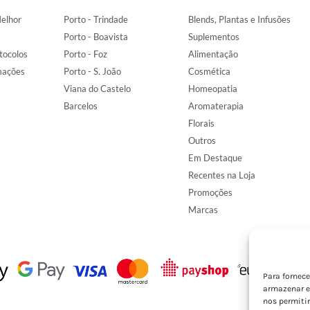
elhor
Porto - Trindade
Blends, Plantas e Infusões
Porto - Boavista
Suplementos
tocolos
Porto - Foz
Alimentação
mações
Porto - S. João
Cosmética
Viana do Castelo
Homeopatia
Barcelos
Aromaterapia
Florais
Outros
Em Destaque
Recentes na Loja
Promoções
Marcas
Para fornec
armazenar e
nos permiti