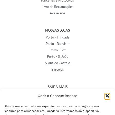
Parcerias e Protocolos
Livro de Reclamações
Avalie-nos
NOSSAS LOJAS
Porto - Trindade
Porto - Boavista
Porto - Foz
Porto - S. João
Viana do Castelo
Barcelos
SAIBA MAIS
Política de Privacidade
Gerir o Consentimento
Declaração de Acessibilidade
Termos e Condições
Para fornecer as melhores experiências, usamos tecnologias como
cookies para armazenar e/ou aceder a informações do dispositivo.
Perguntas Frequentes