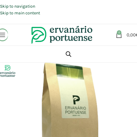
Portes grátis em compras a partir de 30 €, para envio expresso em
Portugal Continental.
Skip to navigation
Skip to main content
0
0,00
Início
Loja
Plantas
Plantas simples