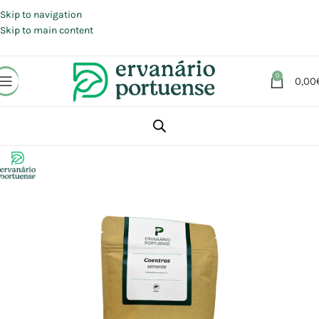
Portes grátis em compras a partir de 30 €, para envio expresso em
Portugal Continental.
Skip to navigation
Skip to main content
0
0,00
Início
Loja
Plantas
Plantas simples