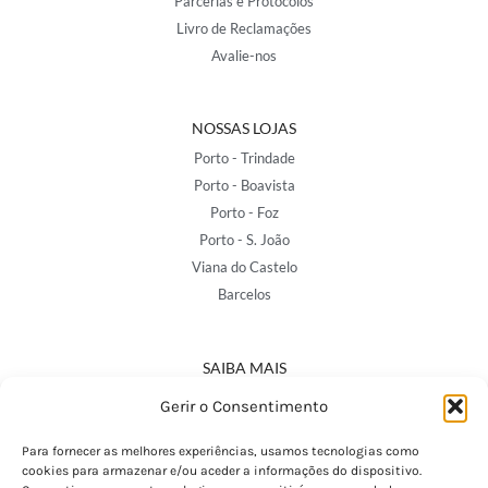
Parcerias e Protocolos
Livro de Reclamações
Avalie-nos
NOSSAS LOJAS
Porto - Trindade
Porto - Boavista
Porto - Foz
Porto - S. João
Viana do Castelo
Barcelos
SAIBA MAIS
Política de Privacidade
Gerir o Consentimento
Declaração de Acessibilidade
Termos e Condições
Para fornecer as melhores experiências, usamos tecnologias como
cookies para armazenar e/ou aceder a informações do dispositivo.
Perguntas Frequentes