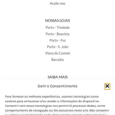
Avalie-nos
NOSSAS LOJAS
Porto - Trindade
Porto - Boavista
Porto - Foz
Porto - S. João
Viana do Castelo
Barcelos
SAIBA MAIS
Política de Privacidade
Gerir o Consentimento
Declaração de Acessibilidade
Termos e Condições
Para fornecer as melhores experiências, usamos tecnologias como
cookies para armazenar e/ou aceder a informações do dispositivo.
Perguntas Frequentes
Consentir com essas tecnologias nos permitirá processar dados, como
Custos de Envio
comportamento de navegação ou IDs exclusivos neste site. Não consentir