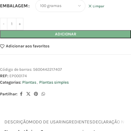
EMBALAGEM
Limpar
ADICIONAR
Adicionar aos favoritos
Código de barras:
5600442217407
REF:
EP000174
Categorias:
Plantas
,
Plantas simples
Partilhar:
DESCRIÇÃO
MODO DE USAR
INGREDIENTES
DECLARAÇÃO NUTR