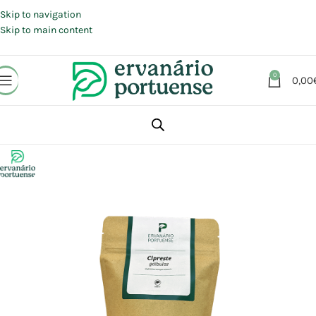
Portes grátis em compras a partir de 30 €, para envio expresso em
Portugal Continental.
Skip to navigation
Skip to main content
0
0,00
Início
Loja
Plantas
Plantas simples