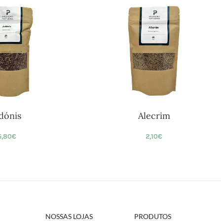
dónis
Alecrim
5,80
€
2,10
€
NOSSAS LOJAS
PRODUTOS