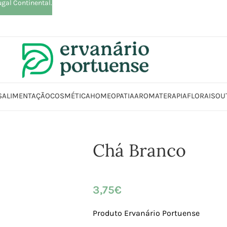
ugal Continental.
S
ALIMENTAÇÃO
COSMÉTICA
HOMEOPATIA
AROMATERAPIA
FLORAIS
OU
Início
Loja
Plantas
Plantas simples
Chá Branco
Chá Branco
3,75
€
Produto Ervanário Portuense