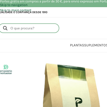
Portes grátis em compras a partir de 30 €, para envio expresso em Port
Skip to navigation
Skip to main content
UALIDADE E CONFIANÇA DESDE 1910
PLANTAS
SUPLEMENTO