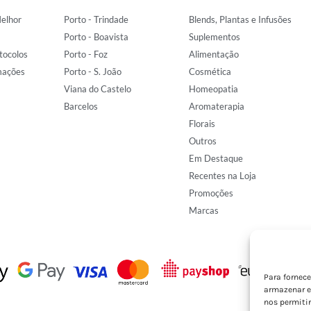
elhor
Porto - Trindade
Blends, Plantas e Infusões
Porto - Boavista
Suplementos
tocolos
Porto - Foz
Alimentação
mações
Porto - S. João
Cosmética
Viana do Castelo
Homeopatia
Barcelos
Aromaterapia
Florais
Outros
Em Destaque
Recentes na Loja
Promoções
Marcas
Para fornec
armazenar e
nos permiti