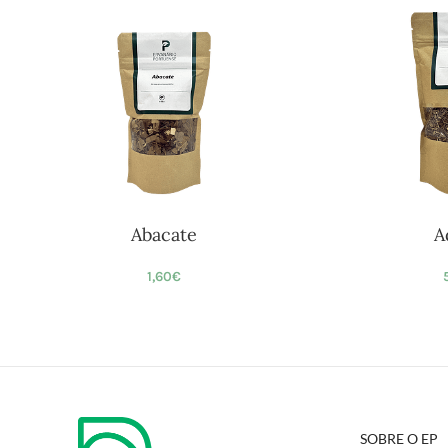
Abacate
A
1,60
€
SOBRE O EP