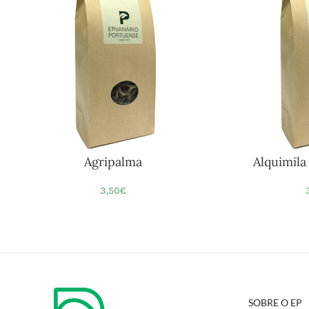
Agripalma
Alquimila
3,50
€
SOBRE O EP