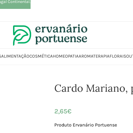
ugal Continental.
S
ALIMENTAÇÃO
COSMÉTICA
HOMEOPATIA
AROMATERAPIA
FLORAIS
OU
Início
Loja
Plantas
Plantas simples
Cardo Mariano, planta
Cardo Mariano, 
2,65
€
Produto Ervanário Portuense