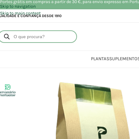
Portes grátis em compras a partir de 30 €, para envio expresso em Port
Skip to navigation
Skip to main content
UALIDADE E CONFIANÇA DESDE 1910
PLANTAS
SUPLEMENTO