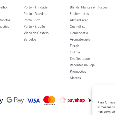
elhor
Porto - Trindade
Blends, Plantas e Infusões
Porto - Boavista
Suplementos
tocolos
Porto - Foz
Alimentação
mações
Porto - S. João
Cosmética
Viana do Castelo
Homeopatia
Barcelos
Aromaterapia
Florais
Outros
Em Destaque
Recentes na Loja
Promoções
Marcas
Para fornec
armazenar e
nos permiti