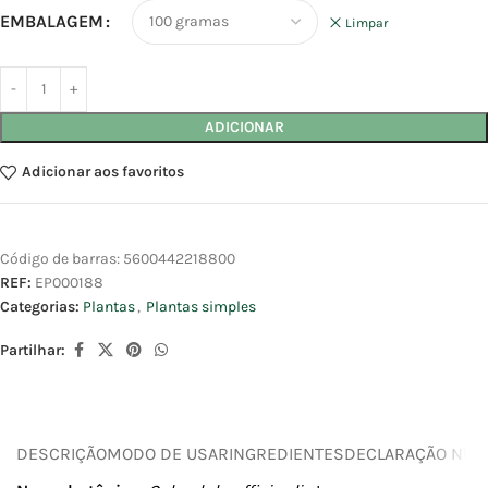
EMBALAGEM
Limpar
ADICIONAR
Adicionar aos favoritos
Código de barras:
5600442218800
REF:
EP000188
Categorias:
Plantas
,
Plantas simples
Partilhar:
DESCRIÇÃO
MODO DE USAR
INGREDIENTES
DECLARAÇÃO NUTR