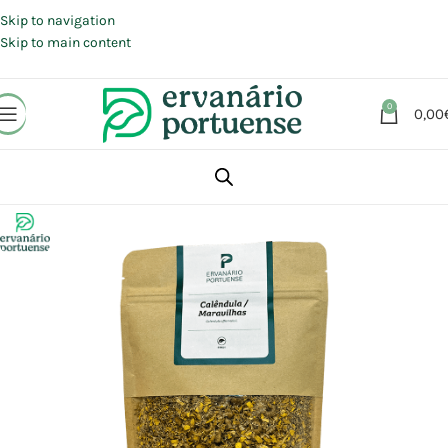
Portes grátis em compras a partir de 30 €, para envio expresso em
Portugal Continental.
Skip to navigation
Skip to main content
0
0,00
Início
Loja
Plantas
Plantas simples