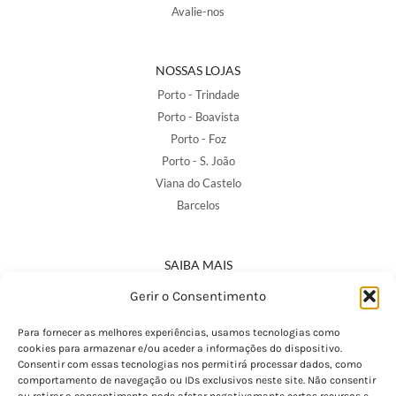
Avalie-nos
NOSSAS LOJAS
Porto - Trindade
Porto - Boavista
Porto - Foz
Porto - S. João
Viana do Castelo
Barcelos
SAIBA MAIS
Política de Privacidade
Gerir o Consentimento
Declaração de Acessibilidade
Termos e Condições
Para fornecer as melhores experiências, usamos tecnologias como
cookies para armazenar e/ou aceder a informações do dispositivo.
Perguntas Frequentes
Consentir com essas tecnologias nos permitirá processar dados, como
Custos de Envio
comportamento de navegação ou IDs exclusivos neste site. Não consentir