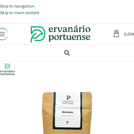
Portes grátis em compras a partir de 30 €, para envio expresso em
Portugal Continental.
Skip to navigation
Skip to main content
0
0,00
Início
Loja
Plantas
Plantas simples