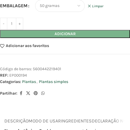
EMBALAGEM
Limpar
ADICIONAR
Adicionar aos favoritos
Código de barras:
5600442219401
REF:
EP000194
Categorias:
Plantas
,
Plantas simples
Partilhar:
DESCRIÇÃO
MODO DE USAR
INGREDIENTES
DECLARAÇÃO NUTR