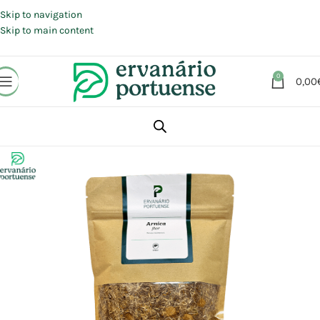
Portes grátis em compras a partir de 30 €, para envio expresso em
Portugal Continental.
Skip to navigation
Skip to main content
0
0,00
Início
Loja
Plantas
Plantas simples