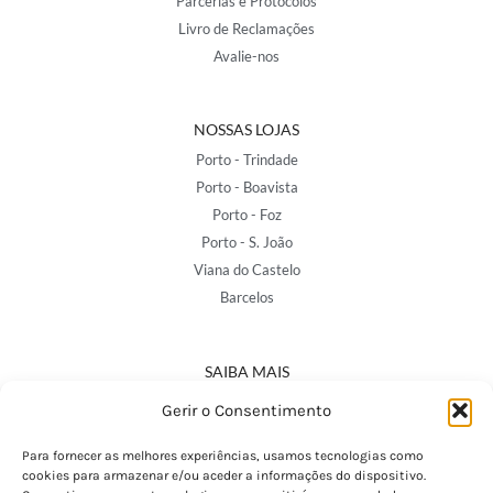
Parcerias e Protocolos
Livro de Reclamações
Avalie-nos
NOSSAS LOJAS
Porto - Trindade
Porto - Boavista
Porto - Foz
Porto - S. João
Viana do Castelo
Barcelos
SAIBA MAIS
Política de Privacidade
Gerir o Consentimento
Declaração de Acessibilidade
Termos e Condições
Para fornecer as melhores experiências, usamos tecnologias como
cookies para armazenar e/ou aceder a informações do dispositivo.
Perguntas Frequentes