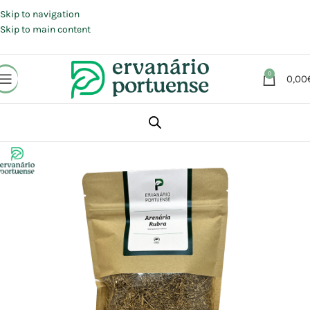
Portes grátis em compras a partir de 30 €, para envio expresso em
Portugal Continental.
Skip to navigation
Skip to main content
0
0,00
Início
Loja
Plantas
Plantas simples