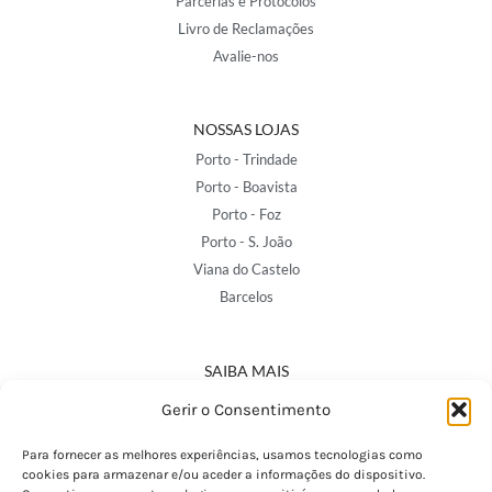
Parcerias e Protocolos
Livro de Reclamações
Avalie-nos
NOSSAS LOJAS
Porto - Trindade
Porto - Boavista
Porto - Foz
Porto - S. João
Viana do Castelo
Barcelos
SAIBA MAIS
Política de Privacidade
Gerir o Consentimento
Declaração de Acessibilidade
Termos e Condições
Para fornecer as melhores experiências, usamos tecnologias como
cookies para armazenar e/ou aceder a informações do dispositivo.
Perguntas Frequentes