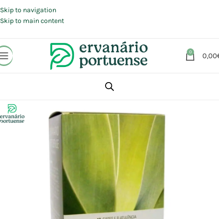
Portes grátis em compras a partir de 30 €, para envio expresso em
Portugal Continental.
Skip to navigation
Skip to main content
0
0,00
Início
Loja
Plantas
Mistura de plantas (Blends)