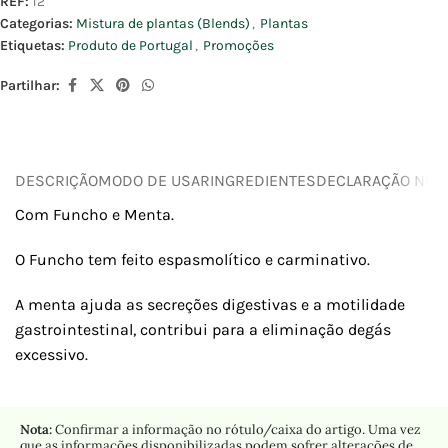
REF:
12
Categorias:
Mistura de plantas (Blends)
,
Plantas
Etiquetas:
Produto de Portugal
,
Promoções
Partilhar:
DESCRIÇÃO
MODO DE USAR
INGREDIENTES
DECLARAÇÃO NUTR
Com Funcho e Menta.
O Funcho tem feito espasmolítico e carminativo.
A menta ajuda as secreções digestivas e a motilidade
gastrointestinal, contribui para a eliminação degás
excessivo.
Nota:
Confirmar a informação no rótulo/caixa do artigo. Uma vez
que as informações disponibilizadas podem sofrer alterações de