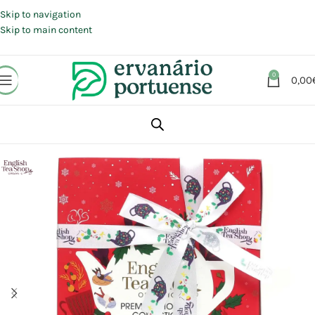
Portes grátis em compras a partir de 30 €, para envio expresso em
Portugal Continental.
Skip to navigation
Skip to main content
0
0,00
Início
Loja
Plantas
Chás e Infusões