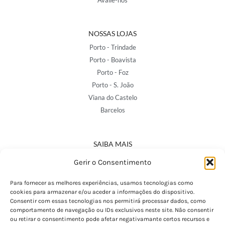
Avalie-nos
NOSSAS LOJAS
Porto - Trindade
Porto - Boavista
Porto - Foz
Porto - S. João
Viana do Castelo
Barcelos
SAIBA MAIS
Política de Privacidade
Gerir o Consentimento
Declaração de Acessibilidade
Termos e Condições
Para fornecer as melhores experiências, usamos tecnologias como
cookies para armazenar e/ou aceder a informações do dispositivo.
Perguntas Frequentes
Consentir com essas tecnologias nos permitirá processar dados, como
Custos de Envio
comportamento de navegação ou IDs exclusivos neste site. Não consentir
ou retirar o consentimento pode afetar negativamante certos recursos e
Encomendas Internacionais