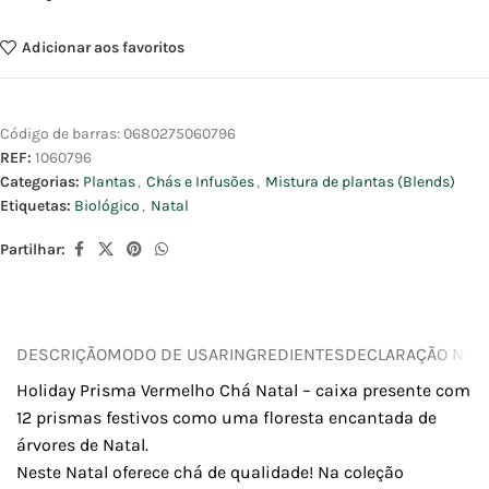
Adicionar aos favoritos
Código de barras:
0680275060796
REF:
1060796
Categorias:
Plantas
,
Chás e Infusões
,
Mistura de plantas (Blends)
Etiquetas:
Biológico
,
Natal
Partilhar:
DESCRIÇÃO
MODO DE USAR
INGREDIENTES
DECLARAÇÃO NUTR
Holiday Prisma Vermelho Chá Natal – caixa presente com
12 prismas festivos como uma floresta encantada de
árvores de Natal.
Neste Natal oferece chá de qualidade! Na coleção