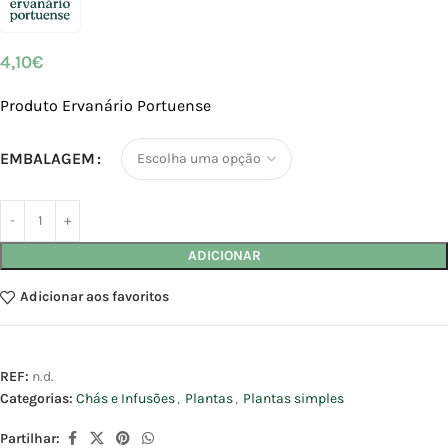
4,10
€
Produto Ervanário Portuense
EMBALAGEM
ADICIONAR
Adicionar aos favoritos
REF:
n.d.
Categorias:
Chás e Infusões
,
Plantas
,
Plantas simples
Partilhar: