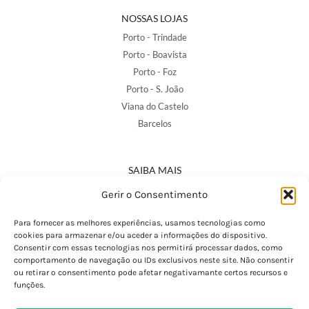
NOSSAS LOJAS
Porto - Trindade
Porto - Boavista
Porto - Foz
Porto - S. João
Viana do Castelo
Barcelos
SAIBA MAIS
Política de Privacidade
Gerir o Consentimento
Declaração de Acessibilidade
Termos e Condições
Para fornecer as melhores experiências, usamos tecnologias como
cookies para armazenar e/ou aceder a informações do dispositivo.
Perguntas Frequentes
Consentir com essas tecnologias nos permitirá processar dados, como
Custos de Envio
comportamento de navegação ou IDs exclusivos neste site. Não consentir
ou retirar o consentimento pode afetar negativamante certos recursos e
Encomendas Internacionais
funções.
Seguir Encomenda