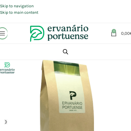
Portes grátis em compras a partir de 30 €, para envio expresso em
Portugal Continental.
Skip to navigation
Skip to main content
0
0,00
Início
Loja
Plantas
Chás e Infusões