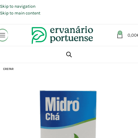
Portes grátis em compras a partir de 30 €, para envio expresso em
Portugal Continental.
Skip to navigation
Skip to main content
0
0,00
Início
Loja
Plantas
Chás e Infusões
CREFAR