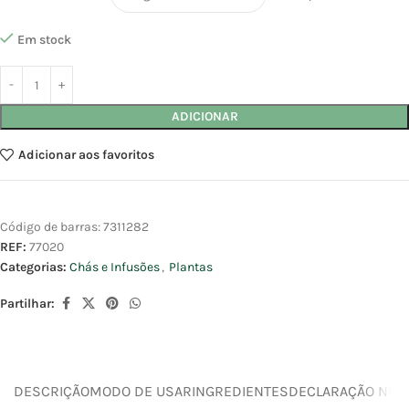
Em stock
ADICIONAR
Adicionar aos favoritos
Código de barras:
7311282
REF:
77020
Categorias:
Chás e Infusões
,
Plantas
Partilhar:
DESCRIÇÃO
MODO DE USAR
INGREDIENTES
DECLARAÇÃO NUTR