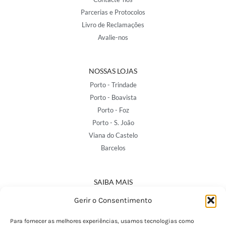
Parcerias e Protocolos
Livro de Reclamações
Avalie-nos
NOSSAS LOJAS
Porto - Trindade
Porto - Boavista
Porto - Foz
Porto - S. João
Viana do Castelo
Barcelos
SAIBA MAIS
Política de Privacidade
Gerir o Consentimento
Declaração de Acessibilidade
Termos e Condições
Para fornecer as melhores experiências, usamos tecnologias como