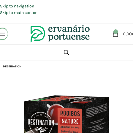
Portes grátis em compras a partir de 30 €, para envio expresso em
Portugal Continental.
Skip to navigation
Skip to main content
0
0,00
Início
Loja
Plantas
Chás e Infusões
DESTINATION