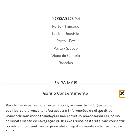
NOSSAS LOJAS
Porto - Trindade
Porto - Boavista
Porto - Foz
Porto - S. João
Viana do Castelo
Barcelos
SAIBA MAIS
Política de Privacidade
Gerir o Consentimento
Declaração de Acessibilidade
Termos e Condições
Para fornecer as melhores experiências, usamos tecnologias como
cookies para armazenar e/ou aceder a informações do dispositivo.
Perguntas Frequentes
Consentir com essas tecnologias nos permitirá processar dados, como
Custos de Envio
comportamento de navegação ou IDs exclusivos neste site. Não consentir
ou retirar o consentimento pode afetar negativamante certos recursos e
Encomendas Internacionais