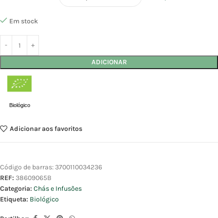
Em stock
ADICIONAR
Biológico
Adicionar aos favoritos
Código de barras:
3700110034236
REF:
38609065B
Categoria:
Chás e Infusões
Etiqueta:
Biológico