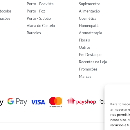
Porto - Boavista
Suplementos
tocolos
Porto - Foz
Alimentação
mações
Porto - S. João
Cosmética
Viana do Castelo
Homeopatia
Barcelos
Aromaterapia
Florais
Outros
Em Destaque
Recentes na Loja
Promoções
Marcas
Para fornec
armazenar e
nos permiti
neste site. 
recursos e f