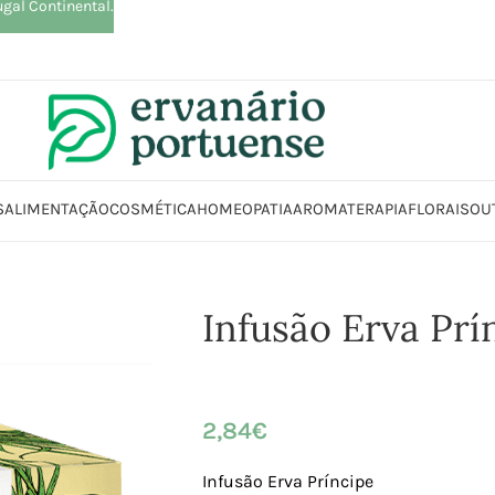
ugal Continental.
S
ALIMENTAÇÃO
COSMÉTICA
HOMEOPATIA
AROMATERAPIA
FLORAIS
OU
Início
Loja
Plantas
Chás e Infusões
Infusão Erva Príncipe
Infusão Erva Prí
2,84
€
Infusão Erva Príncipe